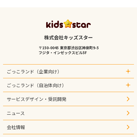
株式会社キッズスター
〒150-0045 東京都渋谷区神泉町9-5
フジタ・インゼックスビル5F
ごっこランド（企業向け）
- ごっこランド（企業向け）トップ
ごっこランド（自治体向け）
- 取り組み実績
- 出店企業
- ジモトガイド（自治体向け）
サービスデザイン・受託開発
- パビリオン一覧
- 取り組み実績
- 出店事例インタビュー
- 利用自治体
ニュース
- セミナー情報
- ジモトガイド一覧
- 自治体ご担当者インタビュー
会社情報