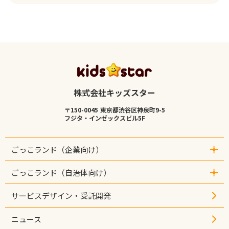
株式会社キッズスター
〒150-0045 東京都渋谷区神泉町9-5
フジタ・インゼックスビル5F
ごっこランド（企業向け）
- ごっこランド（企業向け）トップ
ごっこランド（自治体向け）
- 取り組み実績
- 出店企業
- ジモトガイド（自治体向け）
サービスデザイン・受託開発
- パビリオン一覧
- 取り組み実績
- 出店事例インタビュー
- 利用自治体
ニュース
- セミナー情報
- ジモトガイド一覧