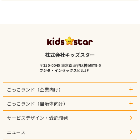
株式会社キッズスター
〒150-0045 東京都渋谷区神泉町9-5
フジタ・インゼックスビル5F
ごっこランド（企業向け）
- ごっこランド（企業向け）トップ
ごっこランド（自治体向け）
- 取り組み実績
- 出店企業
- ジモトガイド（自治体向け）
サービスデザイン・受託開発
- パビリオン一覧
- 取り組み実績
- 出店事例インタビュー
- 利用自治体
ニュース
- セミナー情報
- ジモトガイド一覧